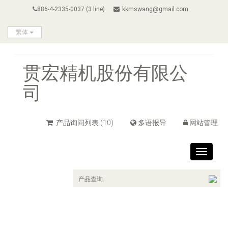
886-4-2335-0037 (3 line)
kkmswang@gmail.com
繁体
贯宏精机股份有限公
司
产品询问列表
(10)
多语报导
网站管理
Toggle
navigat