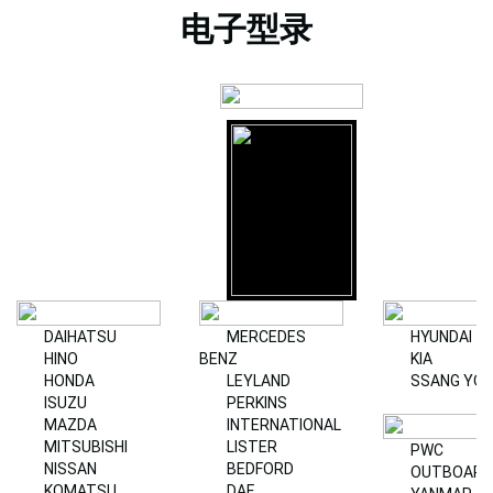
电子型录
DAIHATSU
MERCEDES
HYUNDAI
HINO
BENZ
KIA
HONDA
LEYLAND
SSANG YO
ISUZU
PERKINS
MAZDA
INTERNATIONAL
MITSUBISHI
LISTER
PWC
NISSAN
BEDFORD
OUTBOARD
KOMATSU
DAF